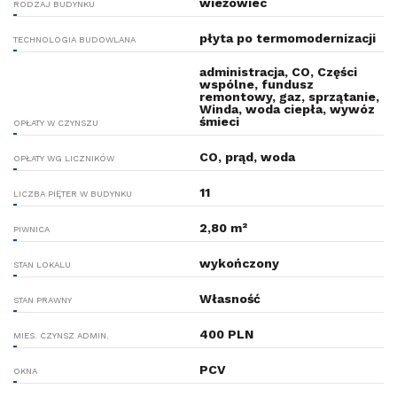
wieżowiec
RODZAJ BUDYNKU
płyta po termomodernizacji
TECHNOLOGIA BUDOWLANA
administracja, CO, Części
wspólne, fundusz
remontowy, gaz, sprzątanie,
Winda, woda ciepła, wywóz
śmieci
OPŁATY W CZYNSZU
CO, prąd, woda
OPŁATY WG LICZNIKÓW
11
LICZBA PIĘTER W BUDYNKU
2,80 m²
PIWNICA
wykończony
STAN LOKALU
Własność
STAN PRAWNY
400 PLN
MIES. CZYNSZ ADMIN.
PCV
OKNA