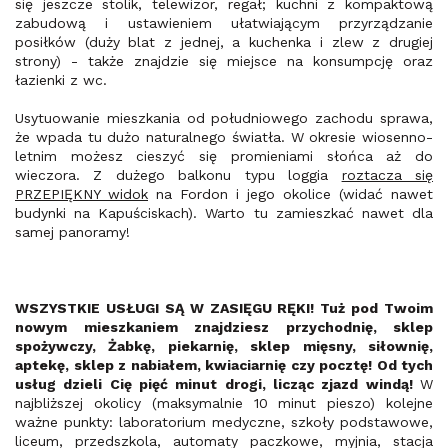
się jeszcze stolik, telewizor, regał; kuchni z kompaktową
zabudową i ustawieniem ułatwiającym przyrządzanie
posiłków (duży blat z jednej, a kuchenka i zlew z drugiej
strony) - także znajdzie się miejsce na konsumpcję oraz
łazienki z wc.
Usytuowanie mieszkania od południowego zachodu sprawa,
że wpada tu dużo naturalnego światła. W okresie wiosenno-
letnim możesz cieszyć się promieniami słońca aż do
wieczora. Z dużego balkonu typu loggia
roztacza się
PRZEPIĘKNY widok
na Fordon i jego okolice (widać nawet
budynki na Kapuściskach). Warto tu zamieszkać nawet dla
samej panoramy!
WSZYSTKIE USŁUGI SĄ W ZASIĘGU RĘKI! Tuż pod Twoim
nowym mieszkaniem znajdziesz przychodnię, sklep
spożywczy, Żabkę, piekarnię, sklep mięsny, siłownię,
aptekę, sklep z nabiałem, kwiaciarnię czy pocztę! Od tych
usług dzieli Cię pięć minut drogi, licząc zjazd windą!
W
najbliższej okolicy (maksymalnie 10 minut pieszo) kolejne
ważne punkty: laboratorium medyczne, szkoły podstawowe,
liceum, przedszkola, automaty paczkowe, myjnia, stacja