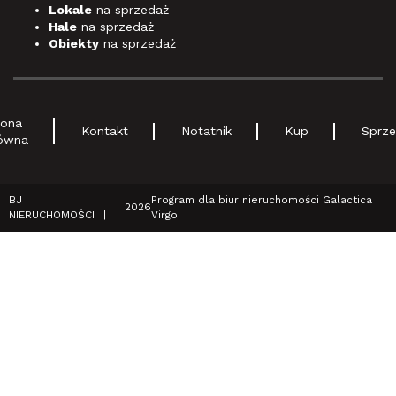
Lokale
na sprzedaż
Hale
na sprzedaż
Obiekty
na sprzedaż
rona
Kontakt
Notatnik
Kup
Sprze
ówna
BJ
Program dla biur nieruchomości
Galactica
2026
NIERUCHOMOŚCI
Virgo