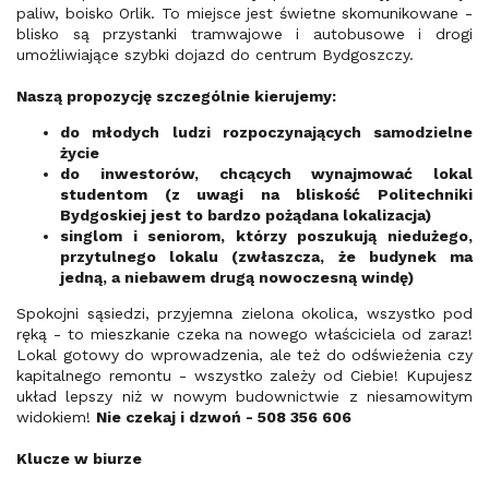
paliw, boisko Orlik. To miejsce jest świetne skomunikowane -
blisko są przystanki tramwajowe i autobusowe i drogi
umożliwiające szybki dojazd do centrum Bydgoszczy.
Naszą propozycję szczególnie kierujemy:
do młodych ludzi rozpoczynających samodzielne
życie
do inwestorów, chcących wynajmować lokal
studentom (z uwagi na bliskość Politechniki
Bydgoskiej jest to bardzo pożądana lokalizacja)
singlom i seniorom, którzy poszukują niedużego,
przytulnego lokalu (zwłaszcza, że budynek ma
jedną, a niebawem drugą nowoczesną windę)
Spokojni sąsiedzi, przyjemna zielona okolica, wszystko pod
ręką - to mieszkanie czeka na nowego właściciela od zaraz!
Lokal gotowy do wprowadzenia, ale też do odświeżenia czy
kapitalnego remontu - wszystko zależy od Ciebie! Kupujesz
układ lepszy niż w nowym budownictwie z niesamowitym
widokiem!
Nie czekaj i dzwoń - 508 356 606
Klucze w biurze