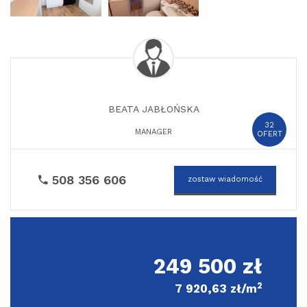
BEATA JABŁOŃSKA
32
MANAGER
OFERT
508 356 606
zostaw wiadomość
249 500 zł
2
7 920,63 zł/m