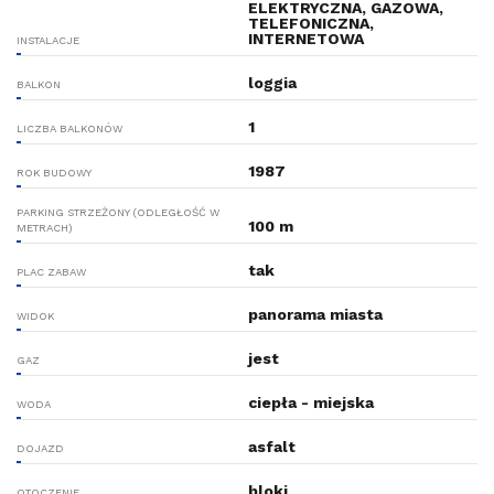
ELEKTRYCZNA, GAZOWA,
TELEFONICZNA,
INTERNETOWA
INSTALACJE
loggia
BALKON
1
LICZBA BALKONÓW
1987
ROK BUDOWY
PARKING STRZEŻONY (ODLEGŁOŚĆ W
100 m
METRACH)
tak
PLAC ZABAW
panorama miasta
WIDOK
jest
GAZ
ciepła - miejska
WODA
asfalt
DOJAZD
bloki
OTOCZENIE