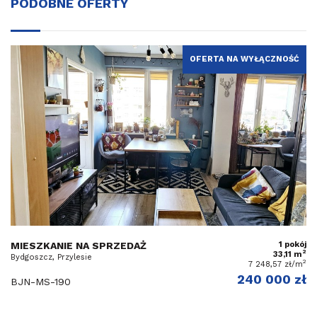
PODOBNE OFERTY
OFERTA NA WYŁĄCZNOŚĆ
MIESZKANIE NA SPRZEDAŻ
1 pokój
2
33,11 m
Bydgoszcz, Przylesie
2
7 248,57 zł/m
240 000 zł
BJN-MS-190