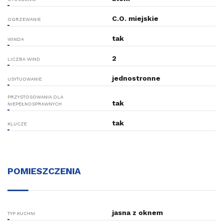
C.O. miejskie
OGRZEWANIE
tak
WINDA
2
LICZBA WIND
jednostronne
USYTUOWANIE
PRZYSTOSOWANIA DLA
tak
NIEPEŁNOSPRAWNYCH
tak
KLUCZE
POMIESZCZENIA
jasna z oknem
TYP KUCHNI