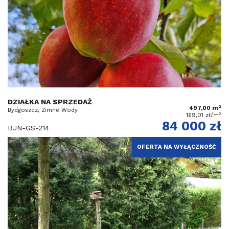
DZIAŁKA NA SPRZEDAŻ
2
497,00 m
Bydgoszcz, Zimne Wody
2
169,01 zł/m
84 000 zł
BJN-GS-214
OFERTA NA WYŁĄCZNOŚĆ