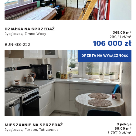
DZIAŁKA NA SPRZEDAŻ
2
365,00 m
Bydgoszcz, Zimne Wody
2
290,41 zł/m
106 000 zł
BJN-GS-222
OFERTA NA WYŁĄCZNOŚĆ
MIESZKANIE NA SPRZEDAŻ
3 pokoje
2
69,00 m
Bydgoszcz, Fordon, Tatrzańskie
2
6 797,10 zł/m