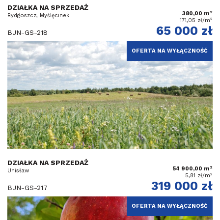
DZIAŁKA NA SPRZEDAŻ
2
380,00 m
Bydgoszcz, Myślęcinek
2
171,05 zł/m
65 000 zł
BJN-GS-218
OFERTA NA WYŁĄCZNOŚĆ
DZIAŁKA NA SPRZEDAŻ
2
54 900,00 m
Unisław
2
5,81 zł/m
319 000 zł
BJN-GS-217
OFERTA NA WYŁĄCZNOŚĆ