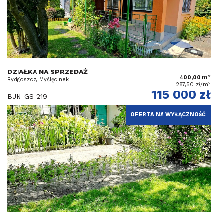
DZIAŁKA NA SPRZEDAŻ
2
400,00 m
Bydgoszcz, Myślęcinek
2
287,50 zł/m
115 000 zł
BJN-GS-219
OFERTA NA WYŁĄCZNOŚĆ