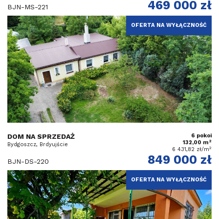
469 000 zł
BJN-MS-221
OFERTA NA WYŁĄCZNOŚĆ
DOM NA SPRZEDAŻ
6 pokoi
2
132,00 m
Bydgoszcz, Brdyujście
2
6 431,82 zł/m
849 000 zł
BJN-DS-220
OFERTA NA WYŁĄCZNOŚĆ