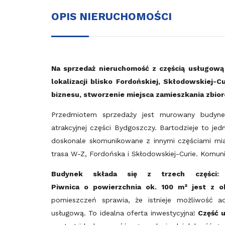
OPIS NIERUCHOMOŚCI
Na sprzedaż nieruchomość z częścią usługową 
lokalizacji blisko Fordońskiej, Skłodowskiej-
biznesu, stworzenie miejsca zamieszkania zbio
Przedmiotem sprzedaży jest murowany budyne
atrakcyjnej części Bydgoszczy. Bartodzieje to jedn
doskonale skomunikowane z innymi częściami mias
trasa W-Z, Fordońska i Skłodowskiej-Curie. Komuni
Budynek składa się z trzech części:
Piwnica
o powierzchnia ok. 100 m² jest z ok
pomieszczeń sprawia, że istnieje możliwość a
usługową. To idealna oferta inwestycyjna!
Część 