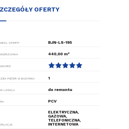
ZCZEGÓŁY OFERTY
BJN-LS-195
MBOL OFERTY
440,00 m²
WIERZCHNIA
ANDARD
1
CZBA PIĘTER W BUDYNKU
do remontu
AN LOKALU
PCV
NA
ELEKTRYCZNA,
GAZOWA,
TELEFONICZNA,
INTERNETOWA
STALACJE