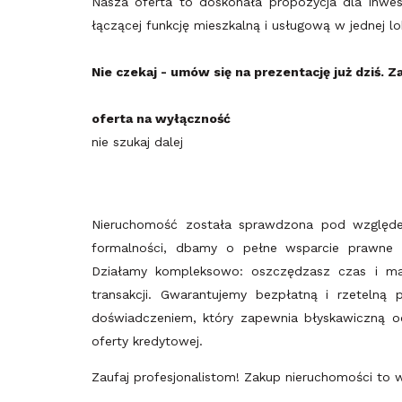
Nasza oferta to doskonała propozycja dla inwes
łączącej funkcję mieszkalną i usługową w jednej lok
Nie czekaj - umów się na prezentację już dziś. 
oferta na wyłączność
nie szukaj dalej
Nieruchomość została sprawdzona pod względ
formalności, dbamy o pełne wsparcie prawne i 
Działamy kompleksowo: oszczędzasz czas i 
transakcji. Gwarantujemy bezpłatną i rzeteln
doświadczeniem, który zapewnia błyskawiczną oc
oferty kredytowej.
Zaufaj profesjonalistom! Zakup nieruchomości to 