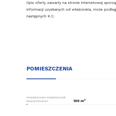
Opis oferty zawarty na stronie internetowej sporz
informacji uzyskanych od właściciela, może podlegać
następnych K.C.
POMIESZCZENIA
POWIERZCHNIA POMIESZCZEŃ
2
100 m
MAGAZYNOWYCH