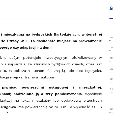
S
i mieszkalną na bydgoskich Bartodziejach, w świetnej
SY
Curie i trasy W-Z. To doskonałe miejsce na prowadzenie
rowego czy adaptacji na dom!
PO
k o dużym potencjale inwestycyjnym, zlokalizowany w
ST
o z najbardziej zaludnionych bydgoskich osiedli, które jest
LI
ta. W pobliżu nieruchomości znajduje się ulica Łęczycka,
kacja miejska: tramwaj, autobus.
ST
 p
iwnicy, powierzchni usługowej i mieszkalnej.
OK
nami; podzielono ją a trzy pomieszczenia.
Wysokość
daptacji na lokal mieszkalny lub dodatkową przestrzeń
usługowa
ma powierzchnię ok. 200 m², a wysokość aż 3,6
IN