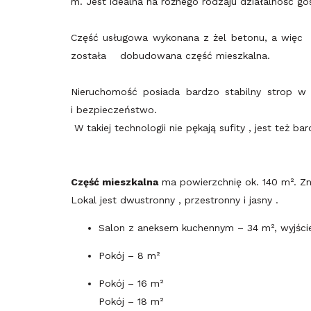
m. Jest idealna na różnego rodzaju działalność g
Część usługowa wykonana z żel betonu, a więc n
została dobudowana część mieszkalna.
Nieruchomość posiada bardzo stabilny strop w 
i bezpieczeństwo.
W takiej technologii nie pękają sufity , jest też 
Część
mieszkalna
ma powierzchnię ok. 140 m². Znaj
Lokal jest dwustronny , przestronny i jasny .
Salon z aneksem kuchennym – 34 m², wyjści
Pokój – 8 m²
Pokój – 16 m²
Pokój – 18 m²