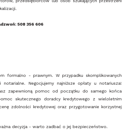
torów, przedsiębiorców lub osób szukających przestrzeni
alizacji.
Zadzwoń: 508 356 606
em formalno - prawnym. W przypadku skomplikowanych
notarialne. Negocjujemy najniższe opłaty u notariusza!
masz zapewnioną pomoc od początku do samego końca
ą pomoc skutecznego doradcy kredytowego z wieloletnim
enę zdolności kredytowej oraz przygotowanie korzystnej
ważna decyzja - warto zadbać o jej bezpieczeństwo.