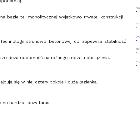
ospodarczą.
RO
a bazie tej monolitycznej wyjątkowo trwałej konstrukcji
PR
D
technologii strunowo betonowej co zapewnia stabilność
OG
bardzo duża odporność na różnego rodzaju obciążenia.
MO
dują się w niej cztery pokoje i duża łazienka.
e na bardzo duży taras