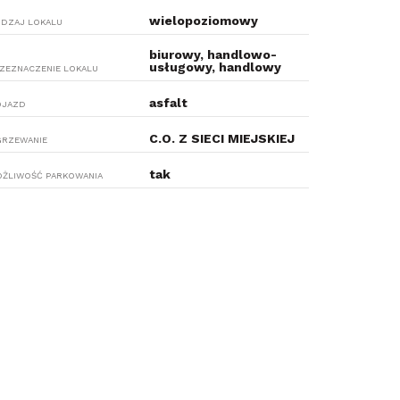
wielopoziomowy
DZAJ LOKALU
biurowy, handlowo-
usługowy, handlowy
ZEZNACZENIE LOKALU
asfalt
OJAZD
C.O. Z SIECI MIEJSKIEJ
RZEWANIE
tak
ŻLIWOŚĆ PARKOWANIA