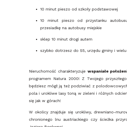
10 minut pieszo od szkoły podstawowej
10 minut pieszo od przystanku autobus
przesiadkę na autobusy miejskie
sklep 10 minut drogi autem
szybko dotrzesz do S5, urzędu gminy i wielu
Nieruchomość charakteryzuje
wspaniałe położeni
programem Natura 2000! Z Twojego przyszłego
będziesz mógł ją też podziwiać z polodowcowych 
pola i urokliwe lasy toną w zieleni i różnych odcie
się jak w górach!
W okolicy znajduje się urokliwy, drewniano-muro
chronionego lnu austriackiego czy ścieżka przy
Jeziora Borówno!