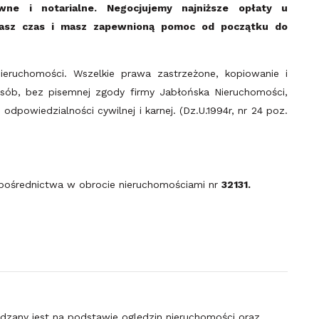
wne i notarialne.
Negocjujemy najniższe opłaty u
zasz czas i masz zapewnioną pomoc od początku do
ieruchomości. Wszelkie prawa zastrzeżone, kopiowanie i
osób, bez pisemnej zgody firmy Jabłońska Nieruchomości,
dpowiedzialności cywilnej i karnej. (Dz.U.1994r, nr 24 poz.
ośrednictwa w obrocie nieruchomościami nr
32131.
ądzany jest na podstawie oględzin nieruchomości oraz