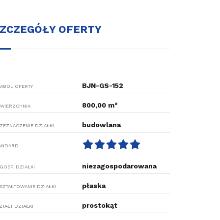
ZCZEGÓŁY OFERTY
BJN-GS-152
MBOL OFERTY
800,00 m²
WIERZCHNIA
budowlana
ZEZNACZENIE DZIAŁKI
ANDARD
niezagospodarowana
GOSP. DZIAŁKI
płaska
SZTAŁTOWANIE DZIAŁKI
prostokąt
ZTAŁT DZIAŁKI