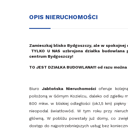
OPIS NIERUCHOMOŚCI
Zamieszkaj blisko Bydgoszczy, ale w spokojnej 
TYLKO U NAS uzbrojona działka budowlana p
centrum Bydgoszczy!
TO JEST DZIAŁKA BUDOWLANA!!! od razu można r
Biuro
Jabłońska Nieruchomości
oferuje kole
położoną w Górnym Kozielcu, daleko od zgiełku mi
800 mkw. w bliskiej odległości (ok.1,5 km) piękn
nieopodal światłowód. W tym roku przy nieruc
główną. W pobliżu powstały już domy, co zwię
dostęp do najpotrzebniejszych usług bez konieczn