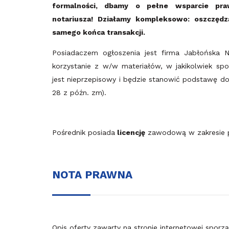
formalności, dbamy o pełne wsparcie pra
notariusza!
Działamy kompleksowo: oszczęd
samego końca transakcji.
Posiadaczem ogłoszenia jest firma Jabłońska N
korzystanie z w/w materiałów, w jakikolwiek sp
jest nieprzepisowy i będzie stanowić podstawę do o
28 z późn. zm).
Pośrednik posiada
licencję
zawodową w zakresie p
NOTA PRAWNA
Opis oferty zawarty na stronie internetowej sporz