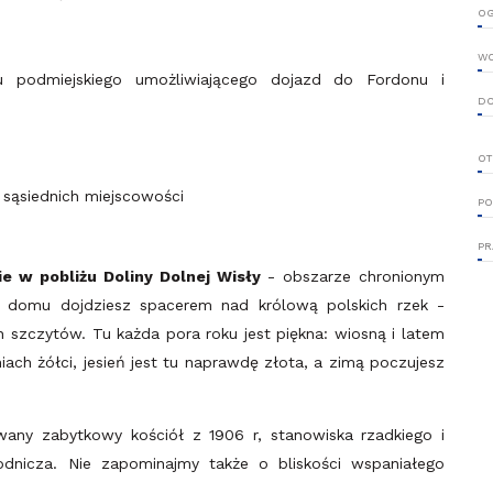
OG
W
u podmiejskiego umożliwiającego dojazd do Fordonu i
D
OT
 sąsiednich miejscowości
PO
PR
e w pobliżu Doliny Dolnej Wisły
- obszarze chronionym
 domu dojdziesz spacerem nad królową polskich rzek -
szczytów. Tu każda pora roku jest piękna: wiosną i latem
niach żółci, jesień jest tu naprawdę złota, a zimą poczujesz
wany zabytkowy kościół z 1906 r, stanowiska rzadkiego i
rodnicza. Nie zapominajmy także o bliskości wspaniałego