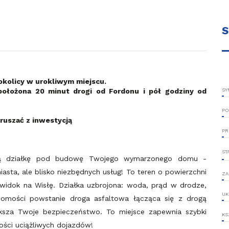
S
okolicy w urokliwym miejscu.
ołożona 20 minut drogi od Fordonu i pół godziny od
SY
PO
uszać z inwestycją
PR
ST
jną działkę pod budowę Twojego wymarzonego domu -
asta, ale blisko niezbędnych usług! To teren o powierzchni
ZA
y widok na Wisłę. Działka uzbrojona: woda, prąd w drodze,
UK
homości powstanie droga asfaltowa łącząca się z drogą
ksza Twoje bezpieczeństwo. To miejsce zapewnia szybki
KS
ości uciążliwych dojazdów!