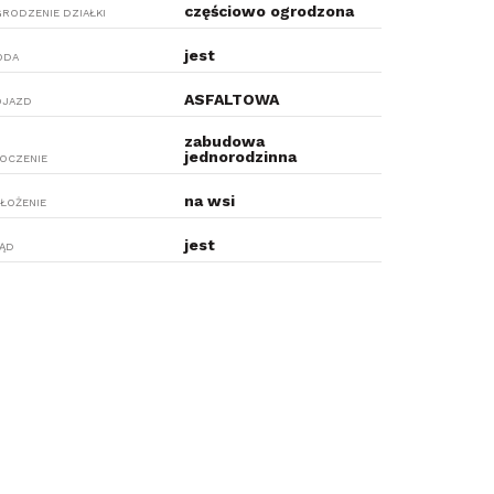
częściowo ogrodzona
RODZENIE DZIAŁKI
jest
ODA
ASFALTOWA
OJAZD
zabudowa
jednorodzinna
OCZENIE
na wsi
ŁOŻENIE
jest
ĄD