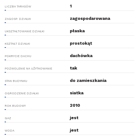
1
LICZBA TARASÓW
zagospodarowana
ZAGOSP. DZIAŁKI
płaska
UKSZTAŁTOWANIE DZIAŁKI
prostokąt
KSZTAŁT DZIAŁKI
dachówka
POKRYCIE DACHU
tak
POZWOLENIE NA UŻYTKOWANIE
do zamieszkania
STAN BUDYNKU
siatka
OGRODZENIE DZIAŁKI
2010
ROK BUDOWY
jest
GAZ
jest
WODA