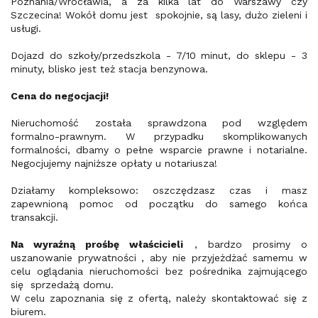
Poznania/Wrocławia, a za kilka lat do Warszawy czy
Szczecina! Wokół domu jest spokojnie, są lasy, dużo zieleni i
usługi.
Dojazd do szkoły/przedszkola - 7/10 minut, do sklepu - 3
minuty, blisko jest też stacja benzynowa.
Cena do negocjacji!
Nieruchomość została sprawdzona pod względem
formalno-prawnym. W przypadku skomplikowanych
formalności, dbamy o pełne wsparcie prawne i notarialne.
Negocjujemy najniższe opłaty u notariusza!
Działamy kompleksowo: oszczędzasz czas i masz
zapewnioną pomoc od początku do samego końca
transakcji.
Na wyraźną prośbę właścicieli
, bardzo prosimy o
uszanowanie prywatności , aby nie przyjeżdżać samemu w
celu oglądania nieruchomości bez pośrednika zajmującego
się sprzedażą domu.
W celu zapoznania się z ofertą, należy skontaktować się z
biurem.