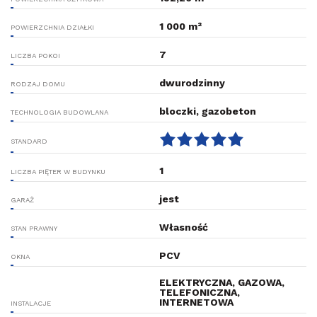
1 000 m²
POWIERZCHNIA DZIAŁKI
7
LICZBA POKOI
dwurodzinny
RODZAJ DOMU
bloczki, gazobeton
TECHNOLOGIA BUDOWLANA
STANDARD
1
LICZBA PIĘTER W BUDYNKU
jest
GARAŻ
Własność
STAN PRAWNY
PCV
OKNA
ELEKTRYCZNA, GAZOWA,
TELEFONICZNA,
INTERNETOWA
INSTALACJE