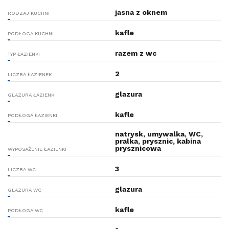
jasna z oknem
RODZAJ KUCHNI
kafle
PODŁOGA KUCHNI
razem z wc
TYP ŁAZIENKI
2
LICZBA ŁAZIENEK
glazura
GLAZURA ŁAZIENKI
kafle
PODŁOGA ŁAZIENKI
natrysk, umywalka, WC,
pralka, prysznic, kabina
prysznicowa
WYPOSAŻENIE ŁAZIENKI
3
LICZBA WC
glazura
GLAZURA WC
kafle
PODŁOGA WC