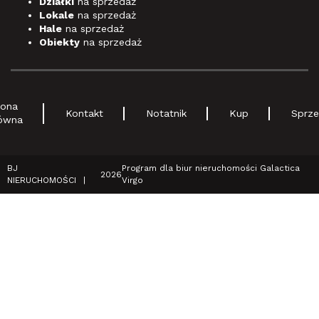
Działki
na sprzedaż
Lokale
na sprzedaż
Hale
na sprzedaż
Obiekty
na sprzedaż
rona
Kontakt
Notatnik
Kup
Sprze
ówna
BJ
Program dla biur nieruchomości
Galactica
2026
NIERUCHOMOŚCI
Virgo