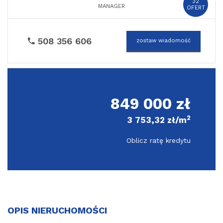
32
MANAGER
OFERT
508 356 606
zostaw wiadomość
849 000 zł
2
3 753,32 zł/m
Oblicz ratę kredytu
OPIS NIERUCHOMOŚCI