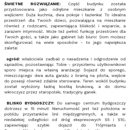
ŚWIETNE ROZWIĄZANIE:
Część budynku została
przystosowana jako odrębne mieszkanie z osobnym
wejściem! Duża kuchnia, dwa pokoje i łazienka! To idealna
przestrzeń dla Twoich dzieci, pozwalająca na mieszkanie
również z rodzicami, zapewniająca bliskość i wsparcie, a
zarazem intymność. Może też pełnić funkcję przestrzeni dla
Twoich gości, a także jako gabinet lub biuro! Dom możesz
skonfigurować na wiele sposobów - to jego największa
zaleta!
ogród:
właściciele zadbali o nasadzenia i odgrodzenie od
sąsiadów, pozostawiając Tobie - przyszłemu użytkownikowi
sporo miejsca na własną aranżację! Dojazd do sporego,
mieszczącego dwa auta garażu z bramą na pilota, wejście
do posesji również zdalnie sterowane. Teren wokół budynku
został wyłożony ładną kostką brukową, a do domu
wkroczysz przez staropolski, tradycyjny ganek.
BLISKO BYDGOSZCZY:
Do samego centrum Bydgoszczy
dotrzesz w 15 minut! Nieruchomość jest też położona w
pobliżu przystanków linii międzygminnych, a także w
niedalekiej odległości od dróg ekspresowych S5 i S10,
zapewniając szybki dojazd do Trójmiasta i