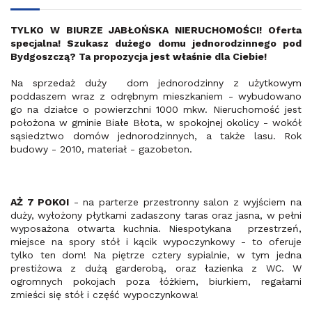
TYLKO W BIURZE JABŁOŃSKA NIERUCHOMOŚCI! Oferta
specjalna! Szukasz dużego domu jednorodzinnego pod
Bydgoszczą? Ta propozycja jest właśnie dla Ciebie!
Na sprzedaż duży dom jednorodzinny z użytkowym
poddaszem wraz z odrębnym mieszkaniem - wybudowano
go na działce o powierzchni 1000 mkw. Nieruchomość jest
położona w gminie Białe Błota, w spokojnej okolicy - wokół
sąsiedztwo domów jednorodzinnych, a także lasu. Rok
budowy - 2010, materiał - gazobeton.
AŻ 7 POKOI
- na parterze przestronny salon z wyjściem na
duży, wyłożony płytkami zadaszony taras oraz jasna, w pełni
wyposażona otwarta kuchnia. Niespotykana przestrzeń,
miejsce na spory stół i kącik wypoczynkowy - to oferuje
tylko ten dom! Na piętrze cztery sypialnie, w tym jedna
prestiżowa z dużą garderobą, oraz łazienka z WC. W
ogromnych pokojach poza łóżkiem, biurkiem, regałami
zmieści się stół i część wypoczynkowa!