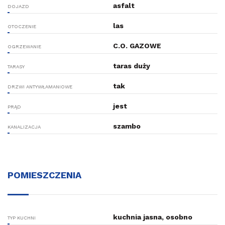
asfalt
DOJAZD
las
OTOCZENIE
C.O. GAZOWE
OGRZEWANIE
taras duży
TARASY
tak
DRZWI ANTYWŁAMANIOWE
jest
PRĄD
szambo
KANALIZACJA
POMIESZCZENIA
kuchnia jasna, osobno
TYP KUCHNI